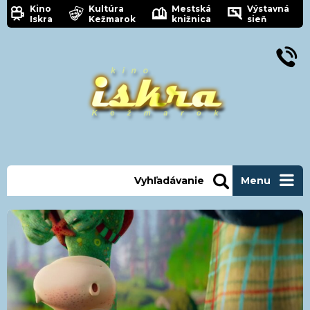
Kino
Kultúra
Mestská
Výstavná
Iskra
Kežmarok
knižnica
sieň
Vyhľadávanie
Menu