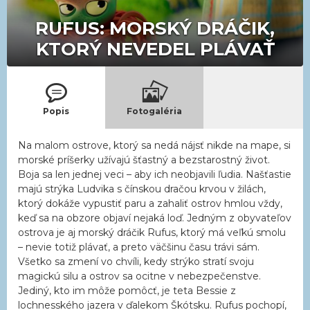
RUFUS: MORSKÝ DRÁČIK,
KTORÝ NEVEDEL PLÁVAŤ
Popis
Fotogaléria
Na malom ostrove, ktorý sa nedá nájsť nikde na mape, si
morské príšerky užívajú šťastný a bezstarostný život.
Boja sa len jednej veci – aby ich neobjavili ľudia. Našťastie
majú strýka Ludvika s čínskou dračou krvou v žilách,
ktorý dokáže vypustiť paru a zahaliť ostrov hmlou vždy,
keď sa na obzore objaví nejaká loď. Jedným z obyvateľov
ostrova je aj morský dráčik Rufus, ktorý má veľkú smolu
– nevie totiž plávať, a preto väčšinu času trávi sám.
Všetko sa zmení vo chvíli, kedy strýko stratí svoju
magickú silu a ostrov sa ocitne v nebezpečenstve.
Jediný, kto im môže pomôcť, je teta Bessie z
lochnesského jazera v ďalekom Škótsku. Rufus pochopí,