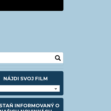
kra@kezmarok.sk
0948 905483
NÁJDI SVOJ FILM
STAŇ INFORMOVANÝ O