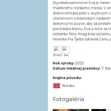
Štyridsaťosemročná Eva je nielen 
malebného nórskeho mesta. V sn
dobrovoľníckej práci v azylovom
utečencom s básnickým nadaním. 
dokonca ho pozve, aby sa prisťah
prechádza krízou, Eva a Amir sa 
režisérky Niny Knag bola súčasťou
herečka Pia Tjelta odniesla Cenu
Strach
Sex
Rok výroby:
2025
Dátum lokálnej premiéry:
7. feb
Krajina pôvodu:
Nórsko
Fotogaléria