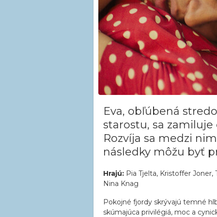
Eva, obľúbená stredo
starostu, sa zamiluj
Rozvíja sa medzi nim
následky môžu byť pr
Hrajú:
Pia Tjelta, Kristoffer Jone
Nina Knag
Pokojné fjordy skrývajú temné hl
skúmajúca privilégiá, moc a cynic