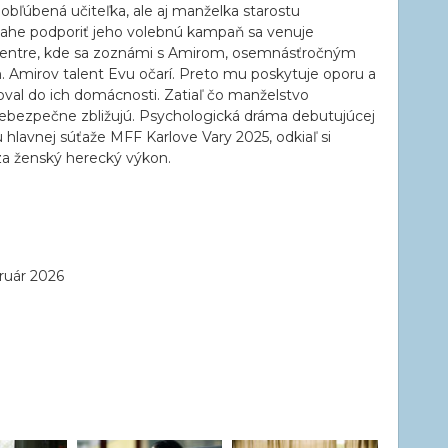
obľúbená učiteľka, ale aj manželka starostu
ahe podporiť jeho volebnú kampaň sa venuje
 centre, kde sa zoznámi s Amirom, osemnásťročným
Amirov talent Evu očarí. Preto mu poskytuje oporu a
oval do ich domácnosti. Zatiaľ čo manželstvo
nebezpečne zbližujú. Psychologická dráma debutujúcej
 hlavnej súťaže MFF Karlove Vary 2025, odkiaľ si
 za ženský herecký výkon.
ruár 2026