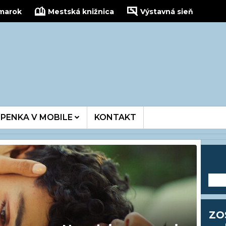
žmarok
Mestská knižnica
Výstavná sieň
kinois
PENKA V MOBILE
KONTAKT
---
ZO