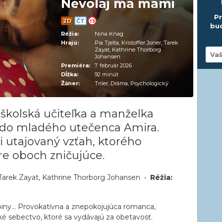
Nevolaj ma mami
Pr
2D
ČT
15
bud
Réžia:
Nina Knag
Hrajú:
Pia Tjelta, Kristoffer Joner, Tarek
Zayat, Kathrine Thorborg
Johansen
Premiéra:
7. február 2026
Dĺžka:
92 minút
Žáner:
Triler, Dráma, Psychologický
školská učiteľka a manželka
e do mladého utečenca Amira.
i utajovaný vzťah, ktorého
e oboch zničujúce.
r, Tarek Zayat, Kathrine Thorborg Johansen •
Réžia:
biny... Provokatívna a znepokojujúca romanca,
ké sebectvo, ktoré sa vydávajú za obetavosť.