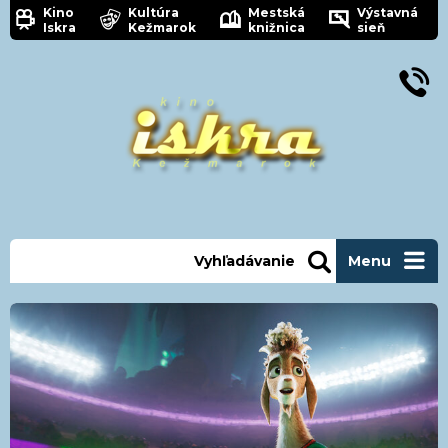
Kino
Kultúra
Mestská
Výstavná
Iskra
Kežmarok
knižnica
sieň
Vyhľadávanie
Menu