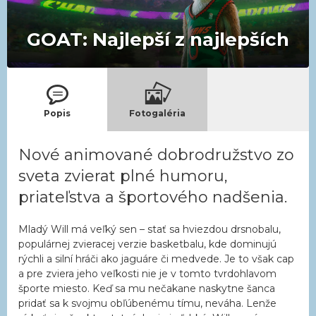
GOAT: Najlepší z najlepších
Popis
Fotogaléria
Nové animované dobrodružstvo zo
sveta zvierat plné humoru,
priateľstva a športového nadšenia.
Mladý Will má veľký sen – stať sa hviezdou drsnobalu,
populárnej zvieracej verzie basketbalu, kde dominujú
rýchli a silní hráči ako jaguáre či medvede. Je to však cap
a pre zviera jeho veľkosti nie je v tomto tvrdohlavom
športe miesto. Keď sa mu nečakane naskytne šanca
pridať sa k svojmu obľúbenému tímu, neváha. Lenže