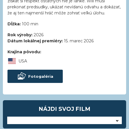
získať si rešpekt ostatných nie je ľahké. Will musí
prekonať predsudky, ukázať nevídanú odvahu a dokázať,
že aj ten najmenší hráč môže zohrať veľkú úlohu.
Dĺžka:
100 min
Rok výroby:
2026
Dátum lokálnej premiéry:
15. marec 2026
Krajina pôvodu:
USA
Fotogaléria
NÁJDI SVOJ FILM
---