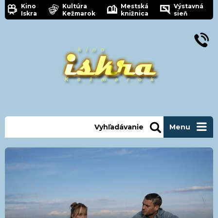
Kino
Kultúra
Mestská
Výstavná
Iskra
Kežmarok
knižnica
sieň
Vyhľadávanie
Menu