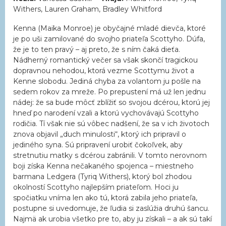
Withers, Lauren Graham, Bradley Whitford
Kenna (Maika Monroe) je obyčajné mladé dievča, ktoré
je po uši zamilované do svojho priateľa Scottyho. Dúfa,
že je to ten pravý – aj preto, že s ním čaká dieťa.
Nádherný romantický večer sa však skončí tragickou
dopravnou nehodou, ktorá vezme Scottymu život a
Kenne slobodu. Jediná chyba za volantom ju pošle na
sedem rokov za mreže. Po prepustení má už len jednu
nádej: že sa bude môcť zblížiť so svojou dcérou, ktorú jej
hneď po narodení vzali a ktorú vychovávajú Scottyho
rodičia. Tí však nie sú vôbec nadšení, že sa v ich životoch
znova objavil „duch minulosti“, ktorý ich pripravil o
jediného syna. Sú pripravení urobiť čokoľvek, aby
stretnutiu matky s dcérou zabránili. V tomto nerovnom
boji získa Kenna nečakaného spojenca – miestneho
barmana Ledgera (Tyriq Withers), ktorý bol zhodou
okolností Scottyho najlepším priateľom. Hoci ju
spočiatku vníma len ako tú, ktorá zabila jeho priateľa,
postupne si uvedomuje, že ľudia si zaslúžia druhú šancu.
Najmä ak urobia všetko pre to, aby ju získali – a ak sú takí