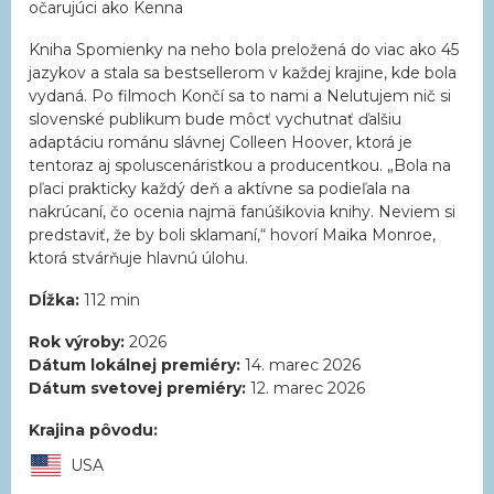
očarujúci ako Kenna
Kniha Spomienky na neho bola preložená do viac ako 45
jazykov a stala sa bestsellerom v každej krajine, kde bola
vydaná. Po filmoch Končí sa to nami a Nelutujem nič si
slovenské publikum bude môcť vychutnať ďalšiu
adaptáciu románu slávnej Colleen Hoover, ktorá je
tentoraz aj spoluscenáristkou a producentkou. „Bola na
pľaci prakticky každý deň a aktívne sa podieľala na
nakrúcaní, čo ocenia najmä fanúšikovia knihy. Neviem si
predstaviť, že by boli sklamaní,“ hovorí Maika Monroe,
ktorá stvárňuje hlavnú úlohu.
Dĺžka:
112 min
Rok výroby:
2026
Dátum lokálnej premiéry:
14. marec 2026
Dátum svetovej premiéry:
12. marec 2026
Krajina pôvodu:
USA