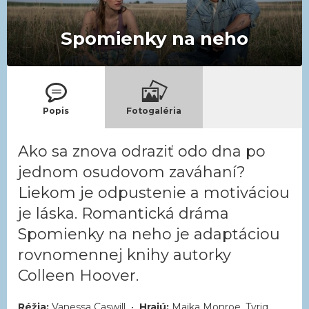
Spomienky na neho
Popis
Fotogaléria
Ako sa znova odraziť odo dna po
jednom osudovom zaváhaní?
Liekom je odpustenie a motiváciou
je láska. Romantická dráma
Spomienky na neho je adaptáciou
rovnomennej knihy autorky
Colleen Hoover.
Réžia:
Vanessa Caswill •
Hrajú:
Maika Monroe, Tyriq