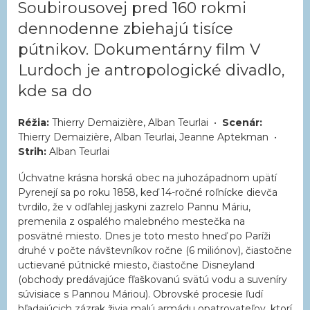
Soubirousovej pred 160 rokmi
dennodenne zbiehajú tisíce
pútnikov. Dokumentárny film V
Lurdoch je antropologické divadlo,
kde sa do
Réžia:
Thierry Demaizière, Alban Teurlai •
Scenár:
Thierry Demaizière, Alban Teurlai, Jeanne Aptekman •
Strih:
Alban Teurlai
Úchvatne krásna horská obec na juhozápadnom upätí
Pyrenejí sa po roku 1858, keď 14-ročné roľnícke dievča
tvrdilo, že v odľahlej jaskyni zazrelo Pannu Máriu,
premenila z ospalého malebného mestečka na
posvätné miesto. Dnes je toto mesto hneď po Paríži
druhé v počte návštevníkov ročne (6 miliónov), čiastočne
uctievané pútnické miesto, čiastočne Disneyland
(obchody predávajúce fľaškovanú svätú vodu a suveníry
súvisiace s Pannou Máriou). Obrovské procesie ľudí
hľadajúcich zázrak živia malú armádu opatrovateľov, ktorí