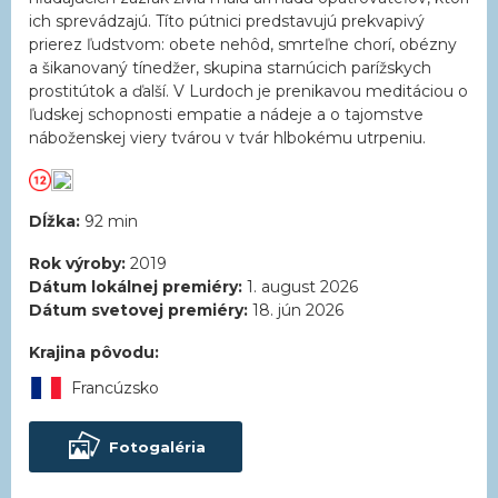
ich sprevádzajú. Títo pútnici predstavujú prekvapivý
prierez ľudstvom: obete nehôd, smrteľne chorí, obézny
a šikanovaný tínedžer, skupina starnúcich parížskych
prostitútok a ďalší. V Lurdoch je prenikavou meditáciou o
ľudskej schopnosti empatie a nádeje a o tajomstve
náboženskej viery tvárou v tvár hlbokému utrpeniu.
Dĺžka:
92 min
Rok výroby:
2019
Dátum lokálnej premiéry:
1. august 2026
Dátum svetovej premiéry:
18. jún 2026
Krajina pôvodu:
Francúzsko
Fotogaléria