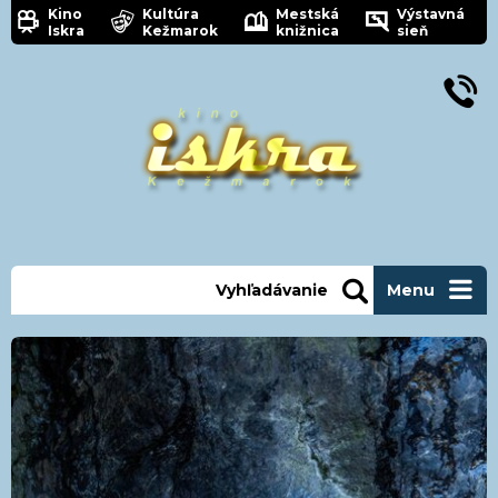
Kino
Kultúra
Mestská
Výstavná
Iskra
Kežmarok
knižnica
sieň
Vyhľadávanie
Menu