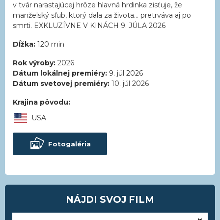
v tvár narastajúcej hrôze hlavná hrdinka zisťuje, že
manželský sľub, ktorý dala za života… pretrváva aj po
smrti. EXKLUZÍVNE V KINÁCH 9. JÚLA 2026
Dĺžka:
120 min
Rok výroby:
2026
Dátum lokálnej premiéry:
9. júl 2026
Dátum svetovej premiéry:
10. júl 2026
Krajina pôvodu:
USA
Fotogaléria
NÁJDI SVOJ FILM
---