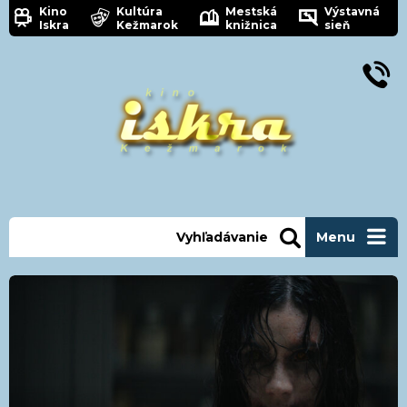
Kino
Kultúra
Mestská
Výstavná
Iskra
Kežmarok
knižnica
sieň
Vyhľadávanie
Menu