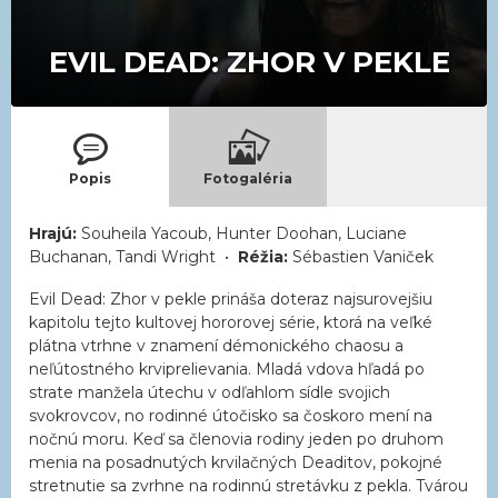
EVIL DEAD: ZHOR V PEKLE
Popis
Fotogaléria
Hrajú:
Souheila Yacoub, Hunter Doohan, Luciane
Buchanan, Tandi Wright •
Réžia:
Sébastien Vaniček
Evil Dead: Zhor v pekle prináša doteraz najsurovejšiu
kapitolu tejto kultovej hororovej série, ktorá na veľké
plátna vtrhne v znamení démonického chaosu a
neľútostného krviprelievania. Mladá vdova hľadá po
strate manžela útechu v odľahlom sídle svojich
svokrovcov, no rodinné útočisko sa čoskoro mení na
nočnú moru. Keď sa členovia rodiny jeden po druhom
menia na posadnutých krvilačných Deaditov, pokojné
stretnutie sa zvrhne na rodinnú stretávku z pekla. Tvárou